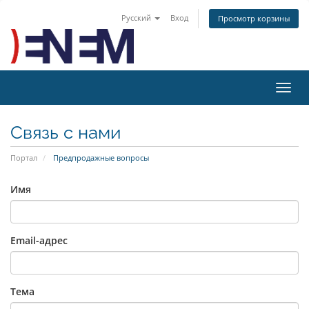
Русский
Вход
Просмотр корзины
Пере
нави
Связь с нами
Портал
Предпродажные вопросы
Имя
Email-адрес
Тема