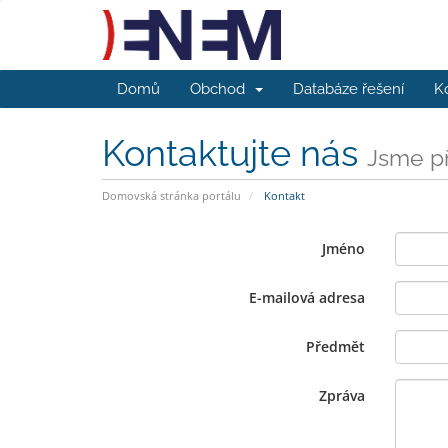
Domů
Obchod
Databáze řešení
K
Kontaktujte nás
Jsme př
Domovská stránka portálu
Kontakt
Jméno
E-mailová adresa
Předmět
Zpráva