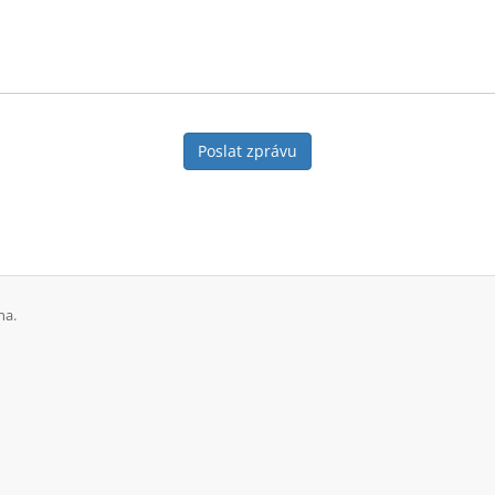
Poslat zprávu
na.